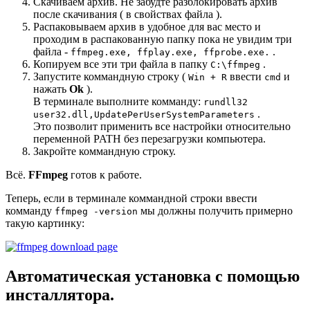
Скачиваем архив. Не забудте разблокировать архив
после скачивания ( в свойствах файла ).
Распаковываем архив в удобное для вас место и
проходим в распакованную папку пока не увидим три
файла -
.
ffmpeg.exe, ffplay.exe, ffprobe.exe.
Копируем все эти три файла в папку
.
C:\ffmpeg
Запустите коммандную строку (
ввести
и
Win + R
cmd
нажать
Ok
).
В терминале выполните комманду:
rundll32
.
user32.dll,UpdatePerUserSystemParameters
Это позволит применить все настройки относительно
переменной PATH без перезагрузки компьютера.
Закройте коммандную строку.
Всё.
FFmpeg
готов к работе.
Теперь, если в терминале коммандной строки ввести
комманду
мы должны получить примерно
ffmpeg -version
такую картинку:
Автоматическая установка с помощью
инсталлятора.