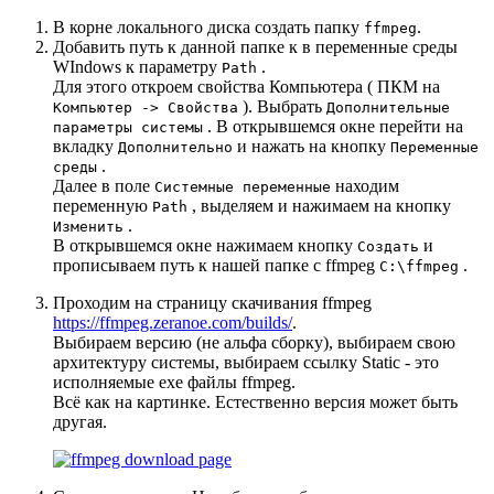
В корне локального диска создать папку
.
ffmpeg
Добавить путь к данной папке к в переменные среды
WIndows к параметру
.
Path
Для этого откроем свойства Компьютера ( ПКМ на
). Выбрать
Компьютер -> Свойства
Дополнительные
. В открывшемся окне перейти на
параметры системы
вкладку
и нажать на кнопку
Дополнительно
Переменные
.
среды
Далее в поле
находим
Системные переменные
переменную
, выделяем и нажимаем на кнопку
Path
.
Изменить
В открывшемся окне нажимаем кнопку
и
Создать
прописываем путь к нашей папке с ffmpeg
.
C:\ffmpeg
Проходим на страницу скачивания ffmpeg
https://ffmpeg.zeranoe.com/builds/
.
Выбираем версию (не альфа сборку), выбираем свою
архитектуру системы, выбираем ссылку Static - это
исполняемые exe файлы ffmpeg.
Всё как на картинке. Естественно версия может быть
другая.